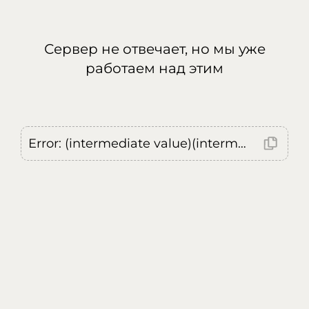
Сервер не отвечает, но мы уже
работаем над этим
Error: (intermediate value)(intermediate value)(intermediate value).replaceAll is not a function