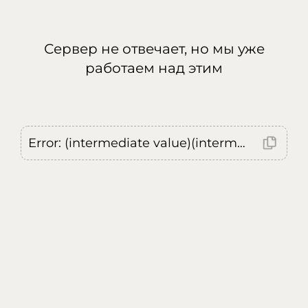
Сервер не отвечает, но мы уже
работаем над этим
Error: (intermediate value)(intermediate value)(intermediate value).replaceAll is not a function