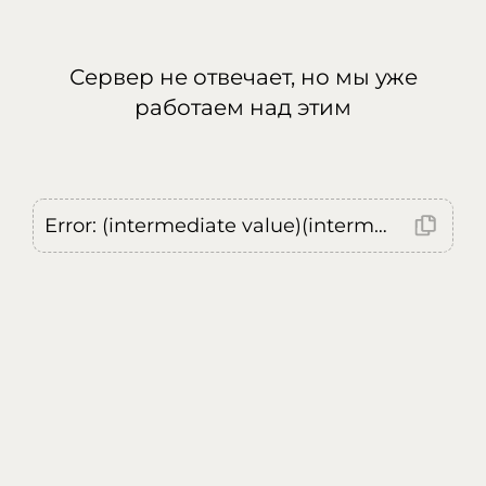
Сервер не отвечает, но мы уже
работаем над этим
Error: (intermediate value)(intermediate value)(intermediate value).replaceAll is not a function