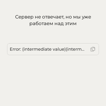
Сервер не отвечает, но мы уже
работаем над этим
Error: (intermediate value)(intermediate value)(intermediate value).replaceAll is not a function