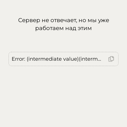
Сервер не отвечает, но мы уже
работаем над этим
Error: (intermediate value)(intermediate value)(intermediate value).replaceAll is not a function