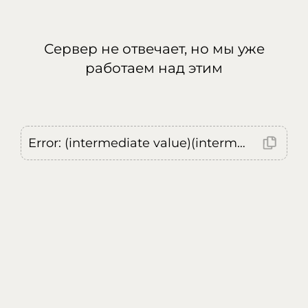
Сервер не отвечает, но мы уже
работаем над этим
Error: (intermediate value)(intermediate value)(intermediate value).replaceAll is not a function