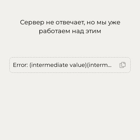
Сервер не отвечает, но мы уже
работаем над этим
Error: (intermediate value)(intermediate value)(intermediate value).replaceAll is not a function