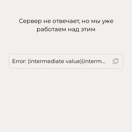
Сервер не отвечает, но мы уже
работаем над этим
Error: (intermediate value)(intermediate value)(intermediate value).replaceAll is not a function