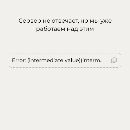
Сервер не отвечает, но мы уже
работаем над этим
Error: (intermediate value)(intermediate value)(intermediate value).replaceAll is not a function