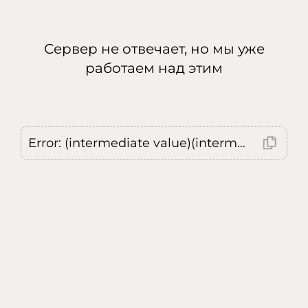
Сервер не отвечает, но мы уже
работаем над этим
Error: (intermediate value)(intermediate value)(intermediate value).replaceAll is not a function